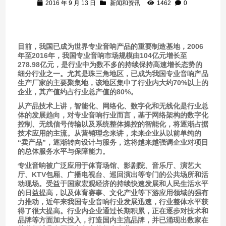
2016 年 9 月 13 日
新闻和资讯
1462
0
目前，我国已成为世界专业音响产品的重要制造基地，2006
年至2016年，我国专业音响市场规模由104亿元增长至
278.98亿元，是行业中为数不多的持续保持高速增长态势的
细分行业之一。尤其是珠三角地区，已成为我国专业音响产品
生产厂家的主要聚集地，该地区集中了行业内大约70%以上的
企业，其产值约占行业总产值的80%。
从产品技术上讲，智能化、网络化、数字化和无线化是行业总
体的发展趋向，对专业音响行业而言，基于网络架构的数字化
控制、无线信号传输以及系统整体操控的智能化，将逐渐占据
技术应用的主流。从营销理念来讲，未来企业从以前单纯的
“卖产品”，逐渐转向设计与服务，这将越来越强调企业对项目
的总体服务水平与保障能力。
专业音响被广泛应用于体育场馆、影剧院、音乐厅、演艺大
厅、KTV包厢、广播电视台、巡回演出等专门的公共场所和活
动现场。受益于国家宏观经济的持续快速发展和人民生活水平
的日益提高，以及体育赛事、文化产业等下游应用领域的强有
力推动，近年来我国专业音响行业发展迅速，行业整体水平获
得了很大提高。行业内企业通过长期积累，正在逐步对技术和
品牌等方面加大投入，打造国内主流品牌，并已涌现出数家在