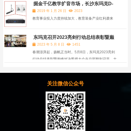
掘金千亿教学扩音市场，长沙东玛克D-
全国仅86家。东玛克申报的【基于远场感知和“5A”智能
MAKE邀您开启财富新大门！
2019 年 1 月 26 日
2023
音频算法的智慧无感拾扩声系统——营造教学健康声环
教育事业投入力度持续加大，教育装备产业红利袭来
境】凭借技...
东玛克召开2023亮剑行动总结表彰暨巅
峰对决誓师大会
2023 年 5 月 8 日
1451
春潮澎湃起，扬帆正当时。5月8日，东玛克2023亮剑
行动总结表彰暨巅峰对决誓师大会在总部顺利召开。大
会旨在总结亮剑行动成绩，聚焦谋定下一阶段发展方
向，提前布好战略计划，继续乘风破浪，再创佳绩。公
司领导班子及总部员工参加了此次会议。
关注微信公众号