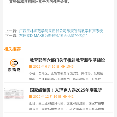
某些领域具有国际竞争力的领先企业。
上一篇:
广西玉林师范学院采用我公司吊麦智能教学扩声系统
下一篇:
东玛克D-MAKE为您解说“界面话筒的优点”
相关推荐
教育部等六部门关于推进教育新型基础设
施建设构建高质量教育支撑体系的指导意
2022 年 6 月 16 日
1546
见
各省、自治区、直辖市教育厅(教委)、网信办、发展改
革委、工业和信息化主管部门、通信管理局、财政厅
(局)、中国人民银行分行，新疆生产建设兵团教育局、
国家级荣誉！东玛克入选2025年度视听
网信办、发展改革委、工业和信息化主管部门、财政
系统典型案例
2025 年 12 月 16 日
441
局、中国人民银行分行，部属各高等学校、部省合建各
近日，由工业和信息化部、文化和旅游部、国家广播电
高等学校
视总局、国家知识产权局、中央广播电视总台联合评审
的2025年度视听系统典型案例入选名单进行了公示，