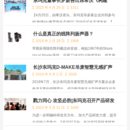
东玛克董事长罗新吾出席希沃《构建
AI+教育新生态倡议》启动仪式
2025 年 4 月 26 日
1311
【4月25日，由希沃牵头、东玛克等多家企业共同参与
的“构建AI+教育新生态倡议” 启动仪式在天津发布。】
此次倡议启动仪式由希沃与广东省杏坛智慧教育创新研
什么是真正的线阵列扬声器？
究院联合发起，东玛克、阿里云、火山引擎、英特尔、
2019 年 2 月 28 日
1808
长鹏光电、融梦跃视等共同参与支持。倡议旨在以开放
早期采用线性阵列概念的音箱，例如1967年的Shure
协作...
Vocal Master系统，采用了VA300-S扬声器柱，据其用
户手册描述，是一种“具有高指向性，宽水平覆盖范围
长沙东玛克D-MAKE吊麦智慧无感扩声
和具备线性辐射特性”的扬声器。
方案落地南京大学
2019 年 9 月 2 日
2028
2019年7月，长沙东玛克吊麦智慧无感扩声方案从众多
备选方案中脱颖而出，成功赢得南京大学鼓楼校区信息
化建设教学扩声项目竞标。近日，项目施工及系统安装
戮力同心 攻坚必胜|东玛克召开产品研发
调试已全部完成，经校方领导专家验收测试合格，获得
攻坚克难动员大会
2023 年 3 月 31 日
1630
在校师生一致点赞与好评。
为进一步明确科研攻关方向， 加大产品研发力度，提升
企业核心竞争力，3月30日下午，长沙东玛克技术研发
部召开产品研发攻坚克难动员大会，会议由公司董事长