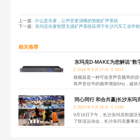
上一篇:
什么是吊麦，让声音更清晰的智能扩声系统
下一篇:
东玛克吊麦智慧无感扩声系统应用于长沙汽车工业学
相关推荐
东玛克D-MAKE为您解说“
2016 年 9 月 17 日
1812
移频器是一种可改变声音频率的设
将声音信号的频率增加5Hz，破
声反馈。
同心同行 和合共赢|长沙东玛
结束
2023 年 9 月 18 日
1189
9月16日下午，长沙东玛克和源沃
了联谊运动会，长沙东玛克董事长
以及双方员工参加了此次运动会。