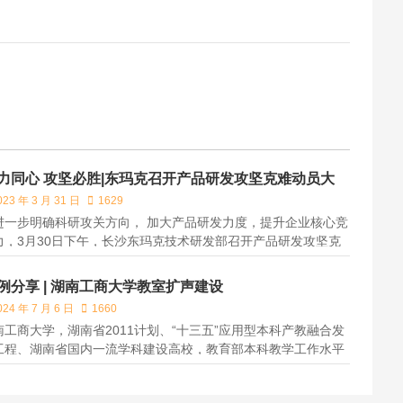
力同心 攻坚必胜|东玛克召开产品研发攻坚克难动员大
023 年 3 月 31 日
1629
进一步明确科研攻关方向， 加大产品研发力度，提升企业核心竞
力，3月30日下午，长沙东玛克技术研发部召开产品研发攻坚克
动员大会，会议由公司董事长罗新吾主持，副总经理吴满兰、技
总工刘建洪、技术研发部全体员工及相关人员参加会议。
例分享 | 湖南工商大学教室扩声建设
024 年 7 月 6 日
1660
南工商大学，湖南省2011计划、“十三五”应用型本科产教融合发
工程、湖南省国内一流学科建设高校，教育部本科教学工作水平
估优秀高校、博士学位授予立项建设单位。