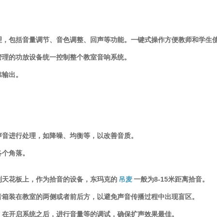
理，包括音量调节、音色调整、回声等功能。一键式操作方便教师和学生
管理的功放设备统一控制整个教室音响系统。
靠输出。
声音进行处理，如降噪、均衡等，以改善音质。
各个角落。
到天花板上，作为拾音的设备，东玛克的
吊麦
一般为8-15米距离拾音。
音箱装在教室的两侧或者前后方，以避免声音传播过程中出现盲区。
，在开启系统之后，进行音量等的调试，确保扩声效果最佳。