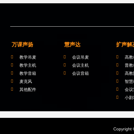
万课声扬
慧声达
扩声解
教学吊麦
会议吊麦
高教
教学主机
会议主机
普教
教学音箱
会议音箱
高教
麦克风
智慧
其他配件
会议
小剧
Copyrig