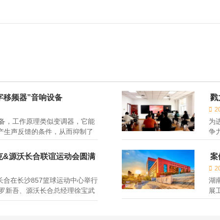
校
数字移频器”音响设备
戮
会
2
备，工作原理类似变调器，它能
为
坏产生声反馈的条件，从而抑制了
争
难
术
克&源沃长合联谊运动会圆满
案
2
长合在长沙857篮球运动中心举行
湖
罗新吾、源沃长合总经理徐宝武
展
评