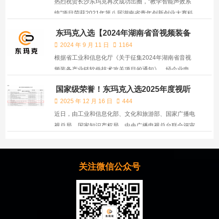
热烈祝贺长沙东玛克再次成功出圈，“教学智能声效系
统”项目荣获2021年第八届湖南省青年创新创业大赛科
技创新三等奖！
东玛克入选【2024年湖南省音视频装备
产业链软件技术攻关项目名单】
2024 年 9 月 11 日
1164
根据省工业和信息化厅《关于征集2024年湖南省音视
频装备产业链软件技术攻关项目的通知》，经企业申
报、形式审查、专家评审，共遴选了23个湖南省音视频
国家级荣誉！东玛克入选2025年度视听
装备产业链软件技术攻关项目，现予以公示。如有异
系统典型案例
2025 年 12 月 16 日
444
议，请于公示期内以书面形式实名反映。
近日，由工业和信息化部、文化和旅游部、国家广播电
视总局、国家知识产权局、中央广播电视总台联合评审
的2025年度视听系统典型案例入选名单进行了公示，
全国仅86家。东玛克申报的【基于远场感知和“5A”智能
音频算法的智慧无感拾扩声系统——营造教学健康声环
关注微信公众号
境】凭借技...