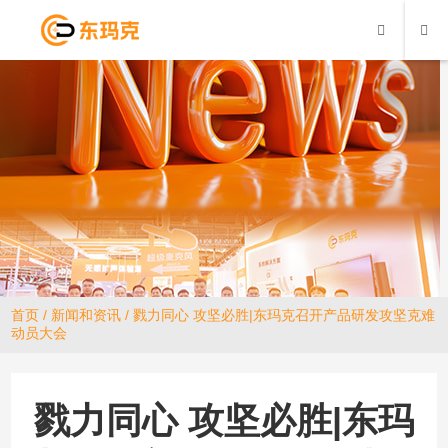
首页
/
新闻和资讯
/ 戮力同心 攻坚必胜|东玛克召开产品研发攻坚克难
动员大会
戮力同心 攻坚必胜|东玛