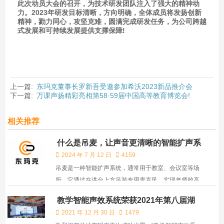
此次动员大会的召开，为技术研发团队注入了强大的精神动
力。2023年研发目标清晰，方向明确，全体成员将发扬创新
精神，勠力同心，攻坚克难，圆满完成研发任务，为公司跨越
式发展和可持续发展提供支撑保障!
上一篇:
东玛克董事长罗新吾受邀参加希沃2023新品推介会
下一篇:
万课声扬精彩亮相第58·59届中国高等教育博览会!
相关推荐
什么是吊麦，让声音更清晰的智能扩声系
统
2024 年 7 月 12 日
4159
吊麦是一种智能扩声系统，通常用于教室、会议室等场
所。它通过在讲台上方吊装专用麦克风，实现老师的高
保真拾音，无需佩戴易损设备，解放双手，同时避免学
教学智能声效系统荣获2021年第八届湖
生区产生的杂音影响扩声效果。
南省青年创新创业大赛科技创新三等奖
2021 年 12 月 30 日
1479