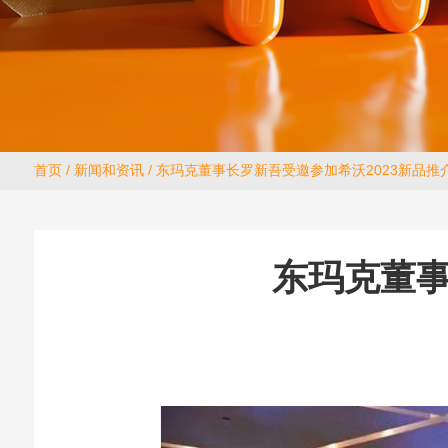
首页
/
新闻和资讯
/ 东玛克董事长罗新吾受邀参加希沃2023新品推
东玛克董事