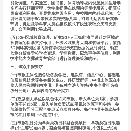
能化调度。对实验室、图书馆、体育场等校内设施及师生活动
空间实行精细管理，为学生提供在线预约等便捷服务，提高校
园资源利用率。开展共享校园应用，在校园内的科研环境、实
训环境间基于5G等技术实现资源共享，打造无边界科研实验
环境，促进教学科研人员在授权模式下快速获取交叉研究资
源，合理利用实验成果。
(五)5G+区域教育管理。研究5G+人工智能协同设计对区域教
育管理的科学支持作用，升级区域教育大脑和管理平台，依托
5G网络实现区域内所辖学校运行状态数据的及时传送，动态
监测分析各学校学位资源、学情数据、应急事件等信息，利用
技术能力支撑教育主管部门进行管理决策和响应。
三、试点申报要求
(一)申报主体包括各级各类学校、电教馆、信息中心、基础电
信及信息技术等各类相关企业、科研院所等，申报主体应在中
华人民共和国境内注册、具备独立法人资格(中央企业可为省
级分公司)，具有较高的综合实力。
(二)鼓励相关单位以联合体方式申报，牵头单位为1家，参加
单位不超过5家，牵头单位负责试点项目总体管理和实施，参
加单位按照分工配合完成试点项目任务。每个申报主体牵头申
报的项目原则上不超过1个。
(三)申报项目分为单向类项目和融合类项目，单项类项目限选
择1个主要试点内容，融合类项目需同时覆盖3个及以上试点