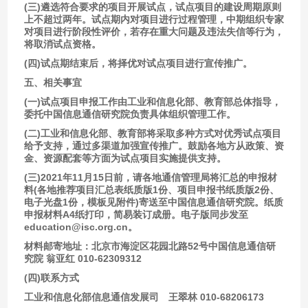
(三)遴选符合要求的项目开展试点，试点项目的建设周期原则
上不超过两年。试点期内对项目进行过程管理，中期组织专家
对项目进行阶段性评价，若存在重大问题及违法失信等行为，
将取消试点资格。
(四)试点期结束后，将择优对试点项目进行宣传推广。
五、相关事宜
(一)试点项目申报工作由工业和信息化部、教育部总体指导，
委托中国信息通信研究院负责具体组织管理工作。
(二)工业和信息化部、教育部将采取多种方式对优秀试点项目
给予支持，通过多渠道加强宣传推广。鼓励各地方从政策、资
金、资源配套等方面为试点项目实施提供支持。
(三)2021年11月15日前，请各地通信管理局将汇总的申报材
料(各地推荐项目汇总表纸质版1份、项目申报书纸质版2份、
电子光盘1份，模板见附件)寄送至中国信息通信研究院。纸质
申报材料A4纸打印，简易装订成册。电子版同步发至
education@isc.org.cn。
材料邮寄地址：北京市海淀区花园北路52号中国信息通信研
究院 翁亚红 010-62309312
(四)联系方式
工业和信息化部信息通信发展司　王翠林 010-68206173