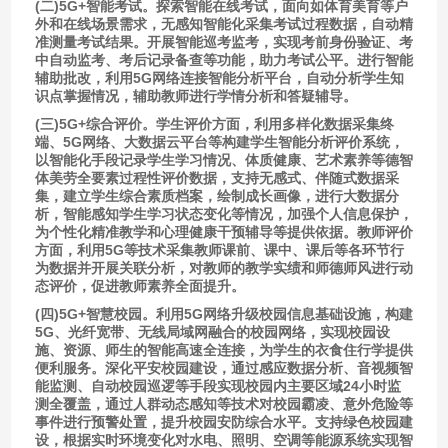
(二)5G+智能考试。探索智能在线考试，面向如体育美育等户
外和在线场景需求，无感知智能化采集考试过程数据，自动精
准测量考试结果。开展智能巡考监考，实现考前身份验证、考
中自动监考、考后记录备查等功能，助力考试公平。进行智能
辅助批改，利用5G网络连接智能分析平台，自动分析学生知
识点掌握情况，辅助教师进行学情分析和答疑辅导。
(三)5G+综合评价。学生评价方面，利用多样化数据采集终
端、5G网络、大数据云平台等构建学生智能分析评价系统，
以智能化手段记录学生学习情况、体质健康、艺术素养等德智
体美劳全要素过程性评价数据，支持无感式、伴随式数据采
集，建立学生综合素质档案，绘制成长画像，进行大数据分
析，智能感知学生学习状态变化等情况，加强个人信息保护，
为个性化精准教学和心理健康干预辅导等提供依据。教师评价
方面，利用5G等技术采集教师课前、课中、课后等各环节行
为数据并开展关联分析，对教师的教学实绩和师德师风进行动
态评价，促进教师素养全面提升。
(四)5G+智慧校园。利用5G网络升级校园信息基础设施，构建
5G、光纤宽带、无线局域网融合的校园网络，实现校园设
施、资源、师生的智能高速全连接，为学生的衣食住行学提供
便利服务。深化平安校园建设，通过感应数据分析、音视频智
能监测、自动校园巡逻等手段实现校园内主要区域24小时监
测全覆盖，通过人群动态感知等技术对校园霸凌、意外危险等
事件进行预警处置，提升校园安防综合水平。支持绿色校园建
设，根据实时环境变化对水电、照明、空调等能源系统实现智