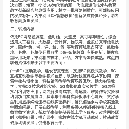
决方案，培育一批以5G为代表的新一代信息通信技术与教育
教学创新融合的典型应用，树立一批可复制推广、可规模应用
的发展标杆，为推动“5G+智慧教育”创新发展提供经验，助力
教育高质量发展。
二、试点内容
依托5G网络超高速、低时延、大连接、高可靠等特性，综合
运用人工智能、大数据、云计算、物联网、虚拟仿真等信息技
术，围绕“教、考、评、校、管”等教育领域重点环节，鼓励各
地、各校、各单位开展各类“5G+智慧教育”应用创新，探索典
型应用场景，推动相关技术、产品、方案等加快成熟。试点内
容包括但不限于以下主要方向：
(一)5G+互动教学。建设智慧课堂，支持5G沉浸式教学、5G
直播互动教学等教学模式创新，鼓励跨校区课程共享协同，探
索学校与博物馆、科技馆等教学教育场景互联。助力实验教
学，支持5G技术教培实验、5G虚拟仿真实验教学、5G虚拟
实习培训等应用，助力解决高成本、高危险、难操作等实验和
培训项目实施痛点。探索集中学科实验教学中心建设，支持学
生利用虚拟终端进行在线实验操作，解决偏远乡村学校实验教
学困难问题。开展在线教学，利用各类5G智能终端接入线上
教育教学资源，帮助学生便捷获得线上学习服务，改善网络延
时卡顿等问题，提升师生、家校在线交流互动体验，推动教育
资源均衡发展，促进教育公平。