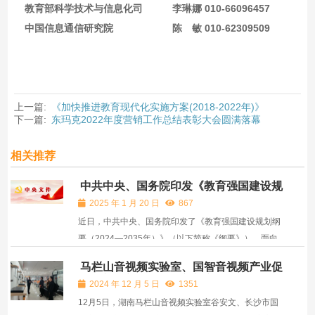
教育部科学技术与信息化司　　　李琳娜 010-66096457
中国信息通信研究院　　　　　　陈　敏 010-62309509
上一篇:
《加快推进教育现代化实施方案(2018-2022年)》
下一篇:
东玛克2022年度营销工作总结表彰大会圆满落幕
相关推荐
中共中央、国务院印发《教育强国建设规
划纲要（2024—2035年）》 加快建设中
2025 年 1 月 20 日
867
国特色社会主义教育强国
近日，中共中央、国务院印发了《教育强国建设规划纲
要（2024—2035年）》（以下简称《纲要》），面向
到2035年建成教育强国目标，对加快建设教育强国作
马栏山音视频实验室、国智音视频产业促
出全面系统部署。 《纲要》坚持以习近平新时代中国特
进中心专家来公司考察交流
2024 年 12 月 5 日
1351
色社会主义思想为指导，深入贯彻党的二十大和二十届
12月5日，湖南马栏山音视频实验室谷安文、长沙市国
二中、三...