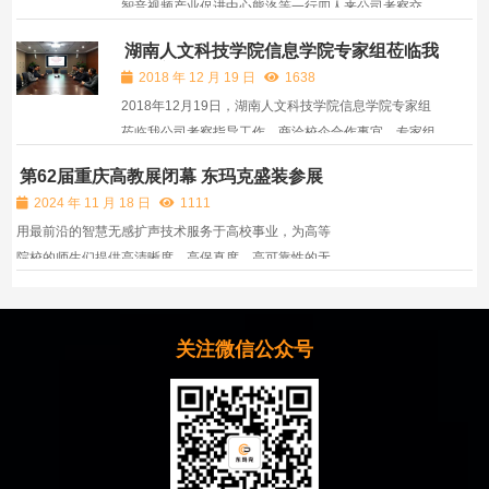
智音视频产业促进中心熊洛等一行四人来公司考察交
流。听取了公司发展历程、技术研发等方面的情况，现
湖南人文科技学院信息学院专家组莅临我
场体验了“智慧无感扩声系统”在教室和会议室两类场景
司考察
2018 年 12 月 19 日
1638
应用效果，双方就共同发展音视频产业开展合作进行了
2018年12月19日，湖南人文科技学院信息学院专家组
深入交流...
莅临我公司考察指导工作，商洽校企合作事宜。专家组
陈代武副教授、侯周国博士与公司董事长罗新吾、技术
第62届重庆高教展闭幕 东玛克盛装参展
总监刘建洪共商校企合作大计，并就如何发挥院方的科
2024 年 11 月 18 日
1111
研优势和企业的技术落地优势，加强国内教育音频技术
用最前沿的智慧无感扩声技术服务于高校事业，为高等
领域供给...
院校的师生们提供高清晰度、高保真度、高可靠性的无
感扩声解决方案。不仅带来了全新的听觉体验，更是从
高校教室的实际需求出发，结合实际面积与课室需求，
有针对性地带来智慧无感扩声体验，造福师生身心健
关注微信公众号
康，助...