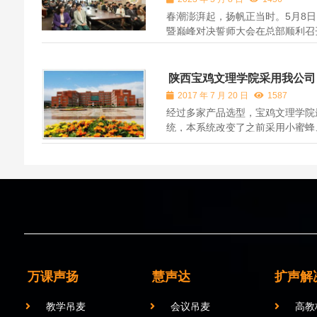
春潮澎湃起，扬帆正当时。5月8日
暨巅峰对决誓师大会在总部顺利召
绩，聚焦谋定下一阶段发展方向，
浪，再创佳绩。公司领导班子及总
陕西宝鸡文理学院采用我公司
2017 年 7 月 20 日
1587
经过多家产品选型，宝鸡文理学院
统，本系统改变了之前采用小蜜蜂
安装后，音质清晰，讲课轻松，无
对产品给予了高度认可。
万课声扬
慧声达
扩声解
教学吊麦
会议吊麦
高教