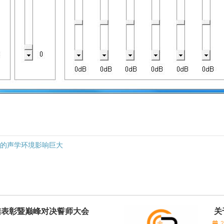
校的声学环境影响巨大
结表彰暨巅峰对决誓师大会
关
知
2