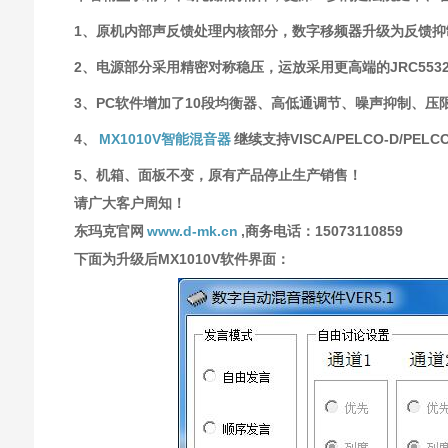
1、原机内部声反馈处理内核部分，数字移频器升级为反馈抑制
2、电源部分采用精密对称稳压，运放采用更高端的JRC553
3、PC软件增加了10段均衡器、高低通调节、噪声抑制、压
4、
MX1010V智能混音器
继续支持VISCA/PELCO-D/P
5、机箱、面板不变，原有产品停止生产销售！
请广大客户周知！
东玛克官网
www.d-mk.cn
,商务电话：15073110859
下面为升级后MX1010V软件界面：