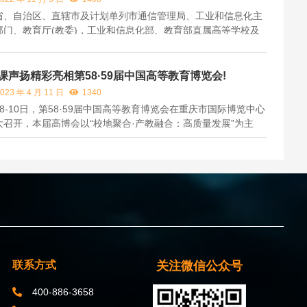
省、自治区、直辖市及计划单列市通信管理局、工业和信息化主
部门、教育厅(教委)，工业和信息化部、教育部直属高等学校及
省合建高等学校，中国电信集团有限公司、中国移动通信集团有
公司、中国联合网络通信集团有限公司、中国广播电视网络有限
、中国铁塔...
课声扬精彩亮相第58·59届中国高等教育博览会!
023 年 4 月 11 日
1340
月8-10日，第58·59届中国高等教育博览会在重庆市国际博览中心
大召开，本届高博会以“校地聚合·产教融合：高质量发展”为主
，万余家参会企业、1500多所高校、上万名教师、各界大咖汇聚
堂，共襄盛举。
关注微信公众号
联系方式
400-886-3658