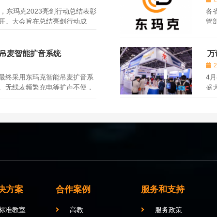
，东玛克2023亮剑行动总结表彰
各
开。大会旨在总结亮剑行动成
管
提前布好战略计划，继续乘风破
部
部员工参加了此次会议。
限
公司
吊麦智能扩音系统
万
2
最终采用东玛克智能吊麦扩音系
4
、无线麦频繁充电等扩声不便，
盛
需携带和充电，师生反馈良好，
题
一
决方案
合作案例
服务和支持
标准教室
高教
服务政策