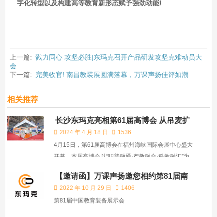
字化转型以及构建高等教育新形态赋予强劲动能!
上一篇:
戮力同心 攻坚必胜|东玛克召开产品研发攻坚克难动员大
会
下一篇:
完美收官! 南昌教装展圆满落幕，万课声扬佳评如潮
相关推荐
长沙东玛克亮相第61届高博会 从吊麦扩
声到智慧无感扩声
2024 年 4 月 18 日
1536
4月15日，第61届高博会在福州海峡国际会展中心盛大
开幕。本届高博会以“职普融通·产教融合·科教融汇”为
主题，服务教育、科技、人才“三位一体”协同发展。长
【邀请函】万课声扬邀您相约第81届南
沙东玛克作为“智慧无感扩声开创者和领跑者”，同与会
昌装教展
2022 年 10 月 29 日
1406
嘉宾共话中国教育信息化新机遇，引领智慧无感扩声行
第81届中国教育装备展示会
业“芯”未...