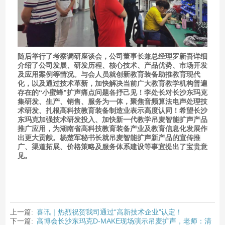
随后举行了考察调研座谈会，公司董事长兼总经理罗新吾详细
介绍了公司发展、研发历程、核心技术、产品优势、市场开发
及应用案例等情况。与会人员就创新教育装备助推教育现代
化，以及通过技术革新，加快解决当前广大教育教学机构普遍
存在的“小蜜蜂”扩声痛点问题各抒己见！李处长对长沙东玛克
集研发、生产、销售、服务为一体，聚焦音频算法电声处理技
术研发、扎根高科技教育装备制造业表示高度认同！希望长沙
东玛克加强技术研发投入、加快新一代教学吊麦智能扩声产品
推广应用，为湖南省高科技教育装备产业及教育信息化发展作
出更大贡献。杨楚军秘书长就吊麦智能扩声新产品的宣传推
广、渠道拓展、价格策略及服务体系建设等事宜提出了宝贵意
见。
上一篇:
喜讯｜热烈祝贺我司通过“高新技术企业”认定！
下一篇:
高博会长沙东玛克D-MAKE现场演示吊麦扩声，老师：清