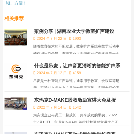
晰、方便！
相关推荐
案例分享 | 湖南农业大学教室扩声建设
2024 年 7 月 22 日
1903
随着教育技术的不断发展，教室扩声系统在教学活动中
的作用日益凸显。湖南农业大学的教室扩声建设是一个
持续进行且注重提升教学质量的重要环节。
什么是吊麦，让声音更清晰的智能扩声系
统
2024 年 7 月 12 日
4159
吊麦是一种智能扩声系统，通常用于教室、会议室等场
所。它通过在讲台上方吊装专用麦克风，实现老师的高
保真拾音，无需佩戴易损设备，解放双手，同时避免学
东玛克D-MAKE股权激励宣讲大会及授
生区产生的杂音影响扩声效果。
予仪式圆满落幕
2022 年 7 月 14 日
1542
为实现企业与员工一起成长，共享成功的果实，2022
年7月13日，东玛克D-MAKE首批股权激励宣讲大会正
式召开。会议由公司董事长罗新吾主持，全体员工以及