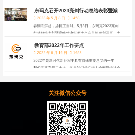
和解决方案参展。。展会中，到场嘉宾被一款名为“大
东玛克召开2023亮剑行动总结表彰暨巅
方舟超级麦克风”的产品给吸引。
峰对决誓师大会
2023 年 5 月 8 日
1458
春潮澎湃起，扬帆正当时。5月8日，东玛克2023亮剑
行动总结表彰暨巅峰对决誓师大会在总部顺利召开。大
会旨在总结亮剑行动成绩，聚焦谋定下一阶段发展方
教育部2022年工作要点
向，提前布好战略计划，继续乘风破浪，再创佳绩。公
2022 年 6 月 16 日
1653
司领导班子及总部员工参加了此次会议。
2022年是新时代新征程中具有特殊重要意义的一年，
我们党将召开二十大。这是我们党在进入全面建设社会
主义现代化国家、向第二个百年奋斗目标进军新征程的
重要时刻召开的一次十分重要的代表大会。
关注微信公众号