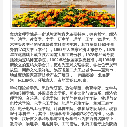
宝鸡文理学院是一所以教师教育为主要特色，拥有哲学、经济
学、法学、教育学、文学、历史学、理学、工学、管理学、艺
术学等多学科的省属普通本科高等学校。其前身是1958年创
办的宝鸡大学（本科），1963年因国家经济困难停办，1975
年在此基础上成立陕西师范大学宝鸡分校，1978年经国务院
批准为宝鸡师范学院，1992年经原国家教委批准，与1984年
新设立的宝鸡大学合并，更名为宝鸡文理学院。学校位于炎帝
故里、周秦文化发祥地、陕西省第二大工业城市——宝鸡市，
地处宝鸡国家高新技术产业开发区，    南靠秦岭，北临渭
河，依山傍水，环境宜人。占地面积1100亩。
学校现设哲学系、思政教研部、政法学院、教育学院、文学与
新闻传播学院、外国语言文学系、历史文化与旅游系、经济管
理学院、音乐系、美术学院、数学与信息科学学院、物理与光
电技术学院、化学化工学院、地理与环境学院、机械工程学
院、电子电气工程学院、计算机学院、体育系等院系部。现有
66个本科专业，其中，物理学专业为国家级特色专业，化学
专业、汉语言文学和数学与应用数学专业为陕西省名牌专业，
教育学、物理学、地理科学、工商管理、制药工程专业为陕西