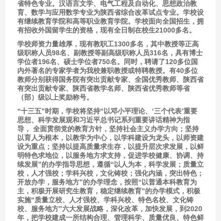
省特色专业。汉语言文学、电气工程及自动化、思想政治教
育、数学与应用数学专业为陕西省综合改革试点专业。学校设
有继续教育学院和高等职业教育学院。学校面向全国招生，拥
有招收外国留学生的资格，现有全日制在校生21000多名。
学校师资力量雄厚，现有教职工1300多名，其中教授等正高
级职称人员98名、副教授等副高级职称人员316名，具有博士
学位者196名、硕士学位者750名。同时，聘请了120多位国
内外著名的专家学者为我校兼职教授或特聘教授。有40多位
教师分别获得国务院有突出贡献专家、全国优秀教师、陕西省
有突出贡献专家、陕西省教学名师、陕西省优秀教师等省
（部）级以上奖励称号。
“十三五”时期，学校将坚持“以邓小平理论、‘三个代表’重要
思想、科学发展观和习近平总书记系列重要讲话精神为指
导， 全面贯彻党的教育方针，坚持社会主义办学方向；坚持
以育人为根本，以教学为中心，以学科建设为龙头，以师资建
设为重点；坚持以提高质量求生存，以提升层次求发展，以鲜
明特色求地位，以服务地方求支持，促进学校健康、协调、持
续发展”的办学指导思想，遵循“以人为本，科学发展；质量立
校，人才强校；学科兴校，文化铸校；强化内涵，突出特色；
开放办学，服务地方”的办学理念，按照“以普通本科教育为
主，积极开展研究生教育，稳定继续教育”的办学模式，积极
实施“质量立校、人才强校、学科兴校、特色名校、文化铸
校、服务地方”六大发展战略，深化改革，加快发展，到2020
年，把学校建成一所结构合理、管理科学、质量优良、特色鲜